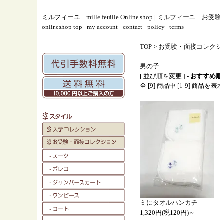
ミルフィーユ
mille feuille Online shop | ミルフィ
onlineshop top
-
my account
-
contact
-
policy
-
terms
TOP
>
お受験・面接コレク
男の子
[ 並び順を変更 ] -
おすすめ
全 [9] 商品中 [1-9] 商品
ミにタオルハンカチ
1,320円(税120円)～